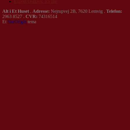
Export Outlook .ics file
Alt i Et Huset
.
Adresse:
Nejrupvej 2B, 7620 Lemvig .
Telefon:
2963 8527 .
CVR:
74316514
Et
SiteOrigin
tema