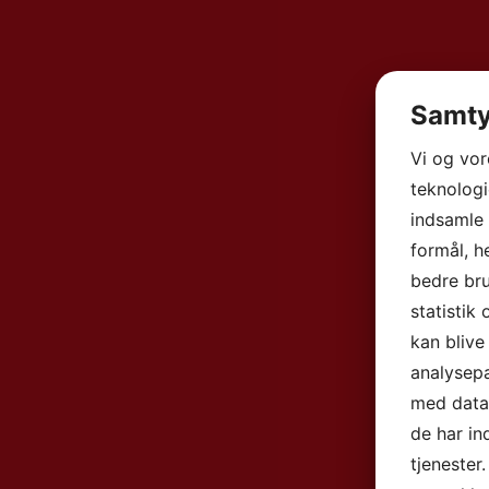
Samty
Vi og vo
teknologi
indsamle 
formål, h
bedre bru
statistik
kan blive
analysep
med data,
de har in
tjenester