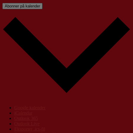
Abonner på kalender
Google kalender
iCalendar
Outlook 365
Outlook Live
Eksporter .ics-fil