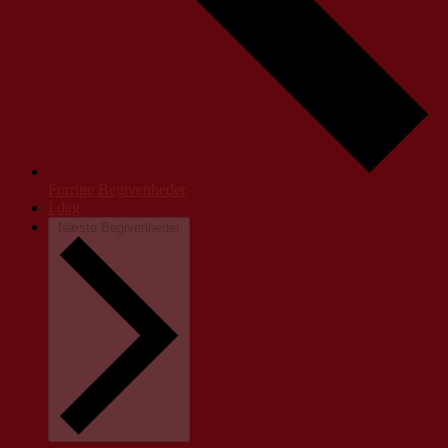
Forrige
Begivenheder
I dag
Næste
Begivenheder