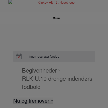
Gå
til
indhold
Menu
Ingen resultater fundet.
Begivenheder
RLK U.10 drenge indendørs
fodbold
Nu og fremover
V