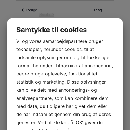
æ
l
Begivenheder
Forrige
I dag
Næste
g
Begivenheder
d
a
Samtykke til cookies
Abonner på kalender
t
o
Vi og vores samarbejdspartnere bruger
.
teknologier, herunder cookies, til at
indsamle oplysninger om dig til forskellige
formål, herunder: Tilpasning af annoncering,
bedre brugeroplevelse, funktionalitet,
statistik og marketing. Disse oplysninger
kan blive delt med annoncerings- og
analysepartnere, som kan kombinere dem
med data, du tidligere har givet dem eller
Skriv et svar
de har indsamlet gennem din brug af deres
tjenester. Ved at klikke på 'OK' giver du
Din e-mailadresse vil ikke blive publiceret.
Krævede felter er markeret med
*