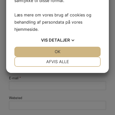
samtykke til disse formål.
Kommentar
*
Læs mere om vores brug af cookies og
behandling af persondata på vores
hjemmeside.
VIS
DETALJER
JA
NEJ
OK
JA
NEJ
Navn
*
NØDVENDIGE
PRÆFERENCER
AFVIS ALLE
JA
NEJ
JA
NEJ
E-mail
*
MARKETING
STATISTIK
Websted